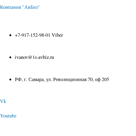
Перейти
Навигация
Компания "АвБиз"
к
по
+7-917-152-98-01 Viber
содержимому
записям
ivanov@1s-avbiz.ru
РФ, г. Самара, ул. Революционная 70, оф 205
Vk
Youtube