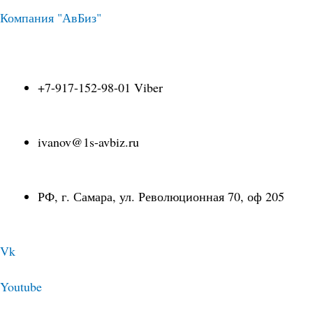
Перейти
Навигация
Компания "АвБиз"
к
по
+7-917-152-98-01 Viber
содержимому
записям
ivanov@1s-avbiz.ru
РФ, г. Самара, ул. Революционная 70, оф 205
Vk
Youtube