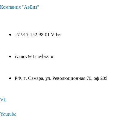
Перейти
Навигация
Компания "АвБиз"
к
по
+7-917-152-98-01 Viber
содержимому
записям
ivanov@1s-avbiz.ru
РФ, г. Самара, ул. Революционная 70, оф 205
Vk
Youtube