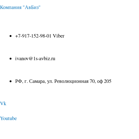
Перейти
Навигация
Компания "АвБиз"
к
по
+7-917-152-98-01 Viber
содержимому
записям
ivanov@1s-avbiz.ru
РФ, г. Самара, ул. Революционная 70, оф 205
Vk
Youtube