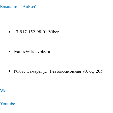
Перейти
Навигация
Компания "АвБиз"
к
по
+7-917-152-98-01 Viber
содержимому
записям
ivanov@1s-avbiz.ru
РФ, г. Самара, ул. Революционная 70, оф 205
Vk
Youtube