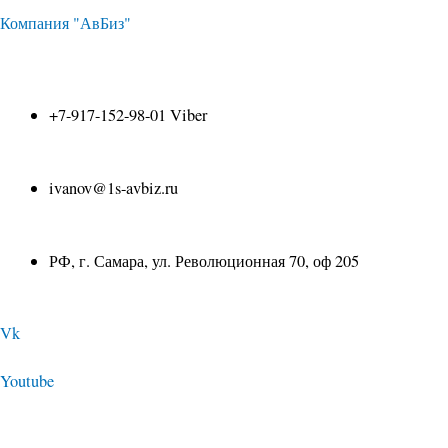
Перейти
Навигация
Компания "АвБиз"
к
по
+7-917-152-98-01 Viber
содержимому
записям
ivanov@1s-avbiz.ru
РФ, г. Самара, ул. Революционная 70, оф 205
Vk
Youtube