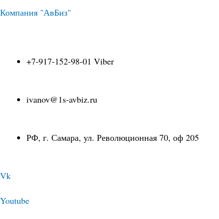
Перейти
Навигация
Компания "АвБиз"
к
по
+7-917-152-98-01 Viber
содержимому
записям
ivanov@1s-avbiz.ru
РФ, г. Самара, ул. Революционная 70, оф 205
Vk
Youtube