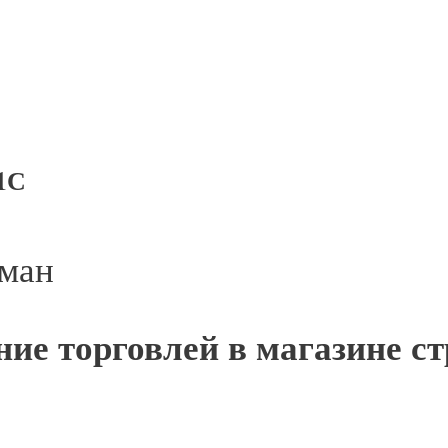
1С
рман
ние торговлей в магазине 