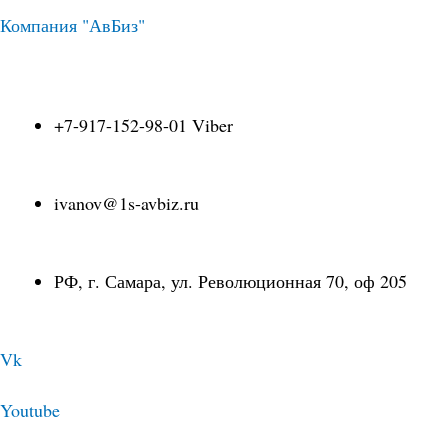
Перейти
Навигация
Компания "АвБиз"
к
по
+7-917-152-98-01 Viber
содержимому
записям
ivanov@1s-avbiz.ru
РФ, г. Самара, ул. Революционная 70, оф 205
Vk
Youtube